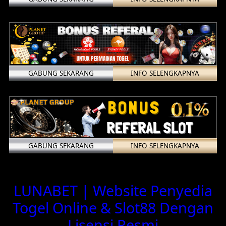
GABUNG SEKARANG
INFO SELENGKAPNYA
GABUNG SEKARANG
INFO SELENGKAPNYA
LUNABET | Website Penyedia
Togel Online & Slot88 Dengan
Lisensi Resmi