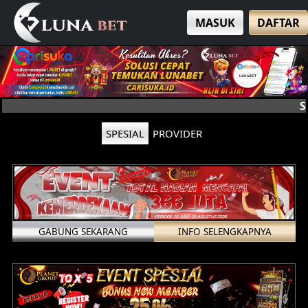
MASUK
DAFTAR
SELA
SPESIAL
PROVIDER
GABUNG SEKARANG
INFO SELENGKAPNYA