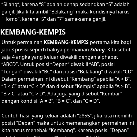
“Silang”, karena “8” adalah genap sedangkan “5” adalah
ganjil. Jika kita ambil “Belakang” maka kondisinya harus
“Homo”, karena “5” dan “7” sama-sama ganjil.
KEMBANG-KEMPIS
Untuk permainan
KEMBANG-KEMPIS
pertama kita bagi
jadi 3 posisi seperti halnya permainan
Silang
. Kita sebut
saja 4 angka yang keluar diwakili dengan alphabet
“ABCD”. Untuk posisi “Depan” diwakili “AB”, posisi
“Tengah” diwakili “BC” dan posisi “Belakang” diwakili “CD”.
Dalam permainan ini disebut “Kembang” apabila “A < B”,
“B < C” atau “C < D” dan disebut “Kempis” apabila “A > B”,
“B > C” atau “C > D”. Ada juga yang disebut “Kembar”
dengan kondisi “A = B”, “B = C”, dan “C = D”.
Contoh hasil yang keluar adalah “2855”, jika kita memilih
posisi “Depan” maka untuk memenangkan permainan ini
kita harus menebak “Kembang”. Karena posisi “Depan”