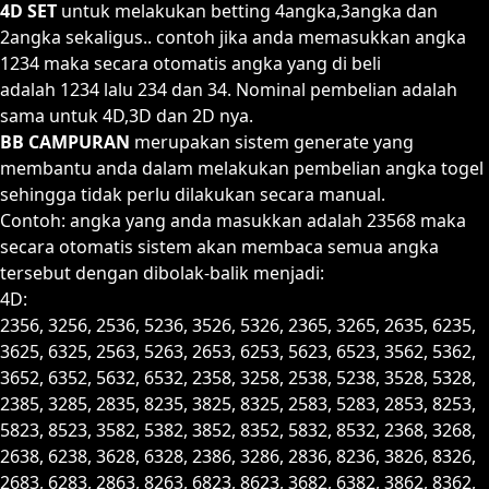
4D SET
untuk melakukan betting 4angka,3angka dan
2angka sekaligus.. contoh jika anda memasukkan angka
1234 maka secara otomatis angka yang di beli
adalah 1234 lalu 234 dan 34. Nominal pembelian adalah
sama untuk 4D,3D dan 2D nya.
BB CAMPURAN
merupakan sistem generate yang
membantu anda dalam melakukan pembelian angka togel
sehingga tidak perlu dilakukan secara manual.
Contoh: angka yang anda masukkan adalah 23568 maka
secara otomatis sistem akan membaca semua angka
tersebut dengan dibolak-balik menjadi:
4D:
2356, 3256, 2536, 5236, 3526, 5326, 2365, 3265, 2635, 6235,
3625, 6325, 2563, 5263, 2653, 6253, 5623, 6523, 3562, 5362,
3652, 6352, 5632, 6532, 2358, 3258, 2538, 5238, 3528, 5328,
2385, 3285, 2835, 8235, 3825, 8325, 2583, 5283, 2853, 8253,
5823, 8523, 3582, 5382, 3852, 8352, 5832, 8532, 2368, 3268,
2638, 6238, 3628, 6328, 2386, 3286, 2836, 8236, 3826, 8326,
2683, 6283, 2863, 8263, 6823, 8623, 3682, 6382, 3862, 8362,