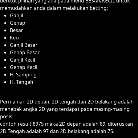
berikut pilihan yang ada pada menu BESAR/KECIL untuk
memudahkan anda dalam melakukan betting:
Ganjil
Genap
Besar
Kecil
Ganjil Besar
Genap Besar
Ganjil Kecil
Genap Kecil
H. Samping
H. Tengah
Permainan 2D depan, 2D tengah dan 2D belakang adalah
menebak angka 2D yang terdapat pada masing-masing
posisi.
contoh result 8975 maka 2D depan adalah 89, diteruskan
2D Tengah adalah 97 dan 2D belakang adalah 75.