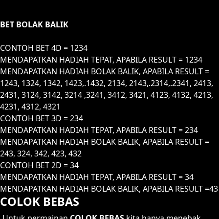
BET BOLAK BALIK
CONTOH BET 4D = 1234
MENDAPATKAN HADIAH TEPAT, APABILA RESULT = 1234
MENDAPATKAN HADIAH BOLAK BALIK, APABILA RESULT =
1243, 1324, 1342, 1423,.1432, 2134, 2143,.2314,.2341, 2413,
2431, 3124, 3142, 3214 ,3241, 3412, 3421, 4123, 4132, 4213,
4231, 4312, 4321
CONTOH BET 3D = 234
MENDAPATKAN HADIAH TEPAT, APABILA RESULT = 234
MENDAPATKAN HADIAH BOLAK BALIK, APABILA RESULT =
243, 324, 342, 423, 432
CONTOH BET 2D = 34
MENDAPATKAN HADIAH TEPAT, APABILA RESULT = 34
MENDAPATKAN HADIAH BOLAK BALIK, APABILA RESULT =43
COLOK BEBAS
Untuk permainan
COLOK BEBAS
kita hanya menebak