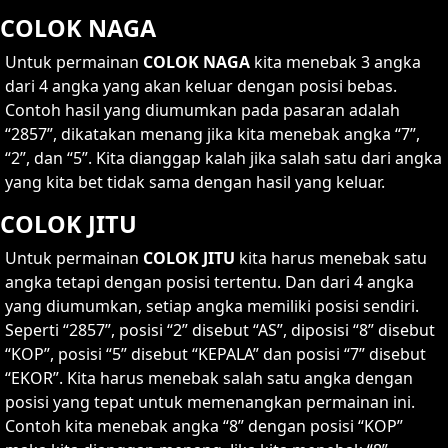
COLOK NAGA
Untuk permainan
COLOK NAGA
kita menebak 3 angka
dari 4 angka yang akan keluar dengan posisi bebas.
Contoh hasil yang diumumkan pada pasaran adalah
“2857”, dikatakan menang jika kita menebak angka “7”,
“2”, dan “5”. Kita dianggap kalah jika salah satu dari angka
yang kita bet tidak sama dengan hasil yang keluar.
COLOK JITU
Untuk permainan
COLOK JITU
kita harus menebak satu
angka tetapi dengan posisi tertentu. Dan dari 4 angka
yang diumumkan, setiap angka memiliki posisi sendiri.
Seperti “2857”, posisi “2” disebut “AS”, diposisi “8” disebut
“KOP”, posisi “5” disebut “KEPALA” dan posisi “7” disebut
“EKOR”. Kita harus menebak salah satu angka dengan
posisi yang tepat untuk memenangkan permainan ini.
Contoh kita menebak angka “8” dengan posisi “KOP”