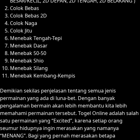
BESAR/KECIL, 2D DEPAN, 2D TENGAH, 2D BELAKANG )
Colok Bebas
Colok Bebas 2D
Colok Naga
Colok Jitu
Menebak Tengah-Tepi
Menebak Dasar
Menebak 50-50
Menebak Shio
Menebak Silang
Menebak Kembang-Kempis
Demikian sekilas penjelasan tentang semua jenis
permainan yang ada di luna-bet. Dengan banyak
pengalaman bermain akan lebih membantu kita lebih
memahami permainan tersebut. Togel Online adalah salah
satu permainan yang “Excited”, karena setiap orang
seumur hidupnya ingin merasakan yang namanya
“MENANG”. Bagi yang pernah merasakan betapa