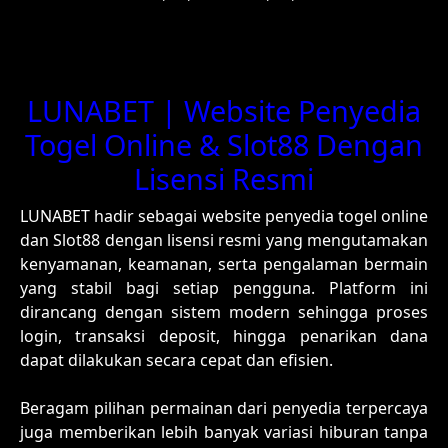
LUNABET | Website Penyedia
Togel Online & Slot88 Dengan
Lisensi Resmi
LUNABET hadir sebagai website penyedia togel online
dan Slot88 dengan lisensi resmi yang mengutamakan
kenyamanan, keamanan, serta pengalaman bermain
yang stabil bagi setiap pengguna. Platform ini
dirancang dengan sistem modern sehingga proses
login, transaksi deposit, hingga penarikan dana
dapat dilakukan secara cepat dan efisien.
Beragam pilihan permainan dari penyedia terpercaya
juga memberikan lebih banyak variasi hiburan tanpa