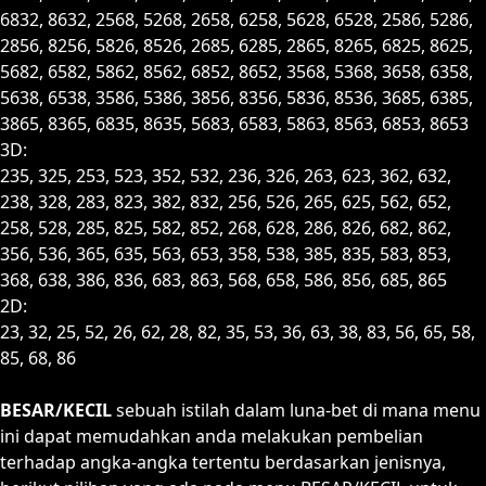
6832, 8632, 2568, 5268, 2658, 6258, 5628, 6528, 2586, 5286,
2856, 8256, 5826, 8526, 2685, 6285, 2865, 8265, 6825, 8625,
5682, 6582, 5862, 8562, 6852, 8652, 3568, 5368, 3658, 6358,
5638, 6538, 3586, 5386, 3856, 8356, 5836, 8536, 3685, 6385,
3865, 8365, 6835, 8635, 5683, 6583, 5863, 8563, 6853, 8653
3D:
235, 325, 253, 523, 352, 532, 236, 326, 263, 623, 362, 632,
238, 328, 283, 823, 382, 832, 256, 526, 265, 625, 562, 652,
258, 528, 285, 825, 582, 852, 268, 628, 286, 826, 682, 862,
356, 536, 365, 635, 563, 653, 358, 538, 385, 835, 583, 853,
368, 638, 386, 836, 683, 863, 568, 658, 586, 856, 685, 865
2D:
23, 32, 25, 52, 26, 62, 28, 82, 35, 53, 36, 63, 38, 83, 56, 65, 58,
85, 68, 86
BESAR/KECIL
sebuah istilah dalam luna-bet di mana menu
ini dapat memudahkan anda melakukan pembelian
terhadap angka-angka tertentu berdasarkan jenisnya,