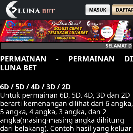
MASUK
DAFTA
SELAMAT DATANG 
PERMAINAN - PERMAINAN DI
LUNA BET
6D / 5D / 4D / 3D / 2D
Untuk permainan 6D, 5D, 4D, 3D dan 2D
berarti kemenangan dilihat dari 6 angka,
5 angka, 4 angka, 3 angka, dan 2
angka(masing-masing angka dihitung
dari belakang). Contoh hasil yang keluar