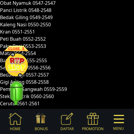
Obat Nyamuk 0547-2547
Panci Listrik 0548-2548
Bedak Giling 0549-2549
Kaleng Nasi 0550-2550
Kran 0551-2551
Peti Buah 0552-2552
Paku Besi 0553-2553
Mata 0554-2554
Batu Asah 0555-2555
Sepatu Bayi 0556-2556
Bedak Bayi 0557-2557
Gigi Anjing 0558-2558
Pemasak Sangwah 0559-2559
Steker Listrik 0560-2560
Cerutu 0561-2561
Bass Besar 0562-2562
Lilin Putih 0563-2563
Lilin Merah 0564-2564
BONUS
MENU
HOME
DAFTAR
PROMOTION
Notes Peredaran 0565-2565