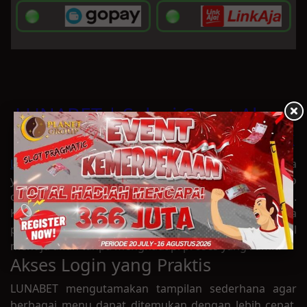
LUNABET | Solusi Cepat Akses
Login Situs Toto Online Terbaik
LUNABET
menjadi salah satu pilihan bagi pengguna
yang mencari akses praktis menuju platform toto
online dengan navigasi yang mudah dipahami.
Kemudahan login menjadi bagian penting karena
pengguna tentu ingin berpindah dari halaman awal
menuju akun tanpa menghadapi proses yang rumit.
Akses Login yang Praktis
LUNABET mengutamakan tampilan sederhana agar
berbagai menu dapat ditemukan dengan lebih cepat.