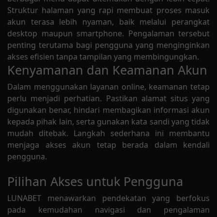
Struktur halaman yang rapi membuat proses masuk
akun terasa lebih nyaman, baik melalui perangkat
desktop maupun smartphone. Pengalaman tersebut
penting terutama bagi pengguna yang menginginkan
akses efisien tanpa tampilan yang membingungkan.
Kenyamanan dan Keamanan Akun
Dalam menggunakan layanan online, keamanan tetap
perlu menjadi perhatian. Pastikan alamat situs yang
digunakan benar, hindari membagikan informasi akun
kepada pihak lain, serta gunakan kata sandi yang tidak
mudah ditebak. Langkah sederhana ini membantu
menjaga akses akun tetap berada dalam kendali
pengguna.
Pilihan Akses untuk Pengguna
LUNABET menawarkan pendekatan yang berfokus
pada kemudahan navigasi dan pengalaman