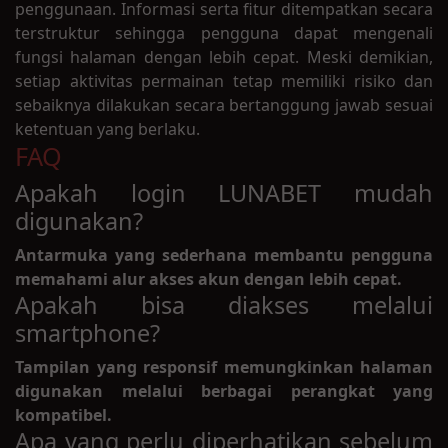
penggunaan. Informasi serta fitur ditempatkan secara
terstruktur sehingga pengguna dapat mengenali
fungsi halaman dengan lebih cepat. Meski demikian,
setiap aktivitas permainan tetap memiliki risiko dan
sebaiknya dilakukan secara bertanggung jawab sesuai
ketentuan yang berlaku.
FAQ
Apakah login LUNABET mudah
digunakan?
Antarmuka yang sederhana membantu pengguna
memahami alur akses akun dengan lebih cepat.
Apakah bisa diakses melalui
smartphone?
Tampilan yang responsif memungkinkan halaman
digunakan melalui berbagai perangkat yang
kompatibel.
Apa yang perlu diperhatikan sebelum